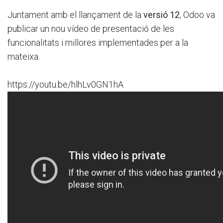
Juntament amb el llançament de la
versió 12
, Odoo va
publicar un nou vídeo de presentació de les
funcionalitats i millores implementades per a la
mateixa.
https://youtu.be/hlhLv0GN1hA