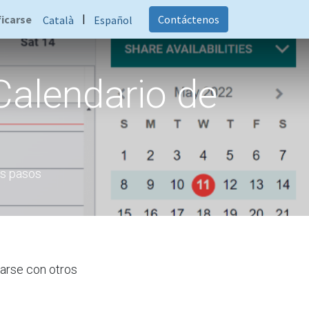
|
ficarse
Contáctenos
Català
Español
Calendario de
os pasos
rarse con otros