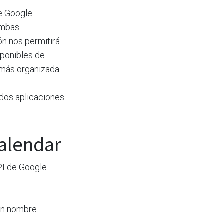
de Google
ambas
ón nos permitirá
sponibles de
 más organizada.
 dos aplicaciones
Calendar
PI de Google
un nombre